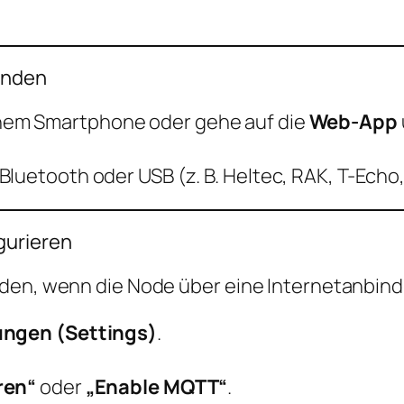
binden
nem Smartphone oder gehe auf die
Web-App
luetooth oder USB (z. B. Heltec, RAK, T-Echo,
gurieren
rden, wenn die Node über eine Internetanbind
ungen (Settings)
.
ren“
oder
„Enable MQTT“
.