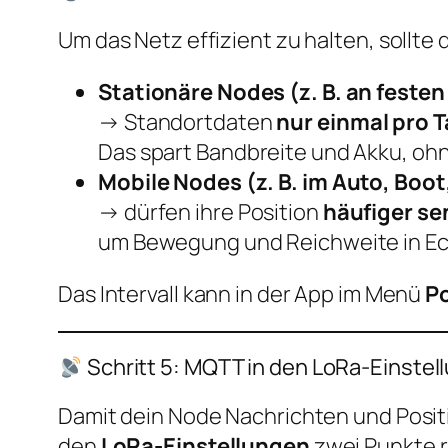
Um das Netz effizient zu halten, sollte
Stationäre Nodes (z. B. an feste
→ Standortdaten
nur einmal pro 
Das spart Bandbreite und Akku, oh
Mobile Nodes (z. B. im Auto, Boo
→ dürfen ihre Position
häufiger s
um Bewegung und Reichweite in Ech
Das Intervall kann in der App im Menü
Po
Schritt 5: MQTT in den LoRa-Einstel
Damit dein Node Nachrichten und Posi
den
LoRa-Einstellungen
zwei Punkte r