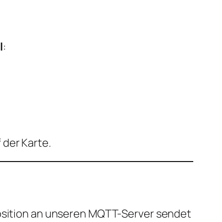
l
:
 der Karte.
Position an unseren MQTT-Server sendet