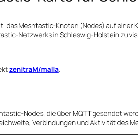
, das Meshtastic-Knoten (Nodes) auf einer Kar
tic-Netzwerks in Schleswig-Holstein zu visu
ekt
zenitraM/malla
.
tastic-Nodes, die über MQTT gesendet werd
 Reichweite, Verbindungen und Aktivität des