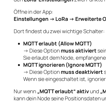
Öffne in der App:
Einstellungen → LoRa → Erweiterte 
Dort findest du zwei wichtige Schalter:
MQTT erlaubt (Allow MQTT)
→ Diese Option
muss aktiviert
sei
Sie erlaubt dem Node, empfangene
MQTT ignorieren (Ignore MQTT)
→ Diese Option
muss deaktiviert
s
Wenn sie eingeschaltet ist, ignorie
Nur wenn
„MQTT erlaubt“ aktiv
und
„M
kann dein Node seine Positionsdaten 