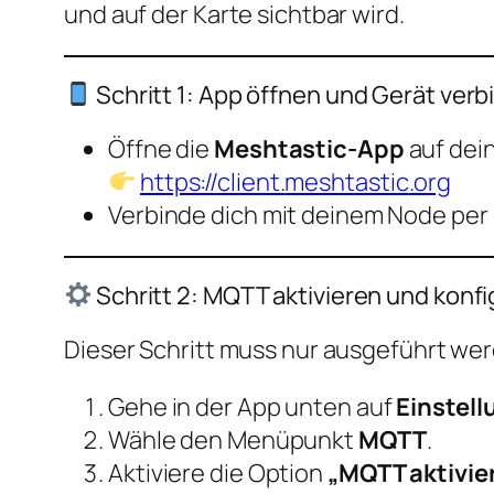
und auf der Karte sichtbar wird.
Schritt 1: App öffnen und Gerät ver
Öffne die
Meshtastic-App
auf dei
https://client.
meshtastic
.org
Verbinde dich mit deinem Node per B
Schritt 2: MQTT aktivieren und konfi
Dieser Schritt muss nur ausgeführt we
Gehe in der App unten auf
Einstell
Wähle den Menüpunkt
MQTT
.
Aktiviere die Option
„MQTT aktivie