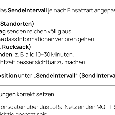
 das
Sendeintervall
je nach Einsatzart angepa
n Standorten)
Tag
senden reichen völlig aus.
ne dass Informationen verloren gehen.
t, Rucksack)
enden
, z. B. alle 10–30 Minuten,
tzeit besser sichtbar zu machen.
sition
unter
„Sendeintervall“ (Send Interva
lungen korrekt setzen
tionsdaten über das LoRa-Netz an den MQTT-
ichtig gesetzt sein.