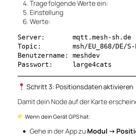
Trage folgende Werte ein:
Einstellung
Werte:
Server:       mqtt.mesh-sh.de

Topic:        msh/EU_868/DE/S-H
Benutzername: meshdev

Schritt 3: Positionsdaten aktivieren
Damit dein Node auf der Karte erschei
Wenn dein Gerät GPS hat:
Gehe in der App zu
Modul → Positi